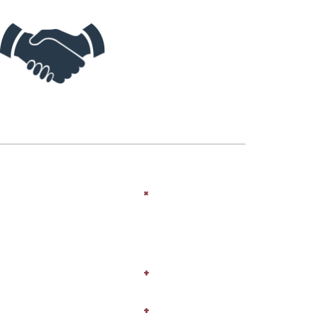
+
+
+