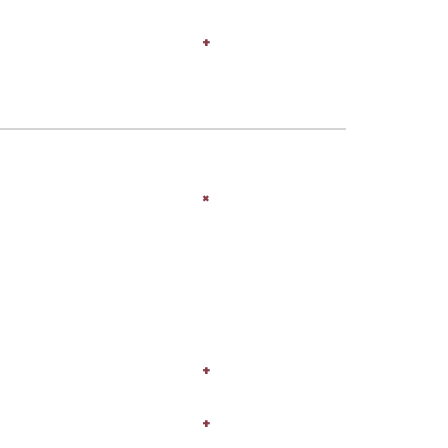
+
+
+
+