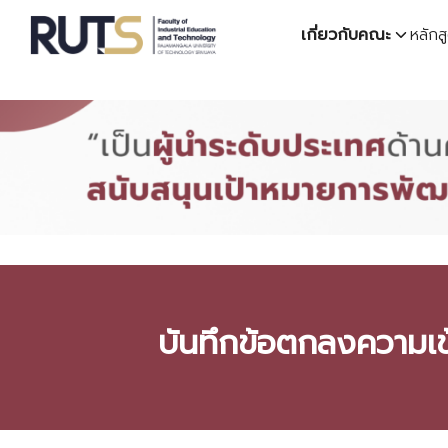
Skip
เกี่ยวกับคณะ
หลักส
to
content
S
fo
บันทึกข้อตกลงควา