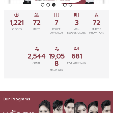
1,221
72
7
3
72
STUDENTS
STAFFS
DEGREE
NON-
STUDENT
CURRICULUM
DEEGREE/COURSE
INNOVATIONS
2,544
19,05
681
8
ALUMNI
TPQI CERTIFICATE
MANPOWER
Our Programs