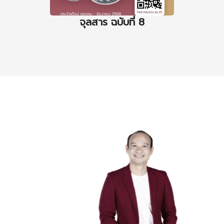
จุลสาร ฉบับที่ 8
จุล