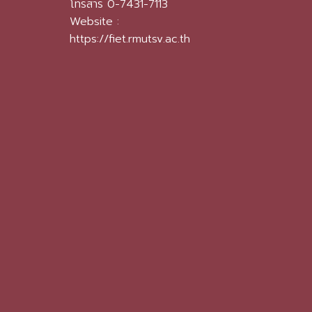
โทรสาร 0-7431-7113
Website :
https://fiet.rmutsv.ac.th