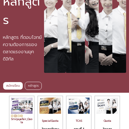
หลักสูต
ร
หลักสูตร ที่ตอบโจทย์
ความต้องการของ
ตลาดแรงงานยุค
ดิจิทัล
สมัครเรียน
หลักสูตร
SrivijayaFair_Quo
SpecialQuota
TCAS
Quota
ta