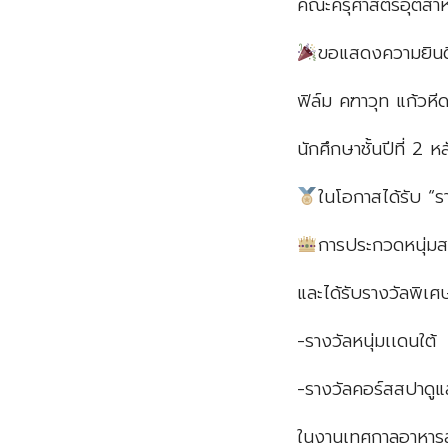
คณะครุศาสตร์อุตสา
ขอแสดงความยินด
ฟิล์ม คฑาวุท แก้วหี
นักศึกษาชั้นปีที่ 2
ในโอกาสได้รับ “ร
การประกวดหนุ่มส
และได้รับรางวัลพิเศ
-รางวัลหนุ่มเเดนใต้
-รางวัลคอร์สสปาดูแ
ในงานเทศกาลอาหาร