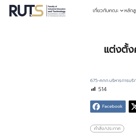
Skip
เกี่ยวกับคณะ
หลักส
to
content
S
fo
แต่งตั
675-คกก.บริหารการบริ
514
Facebook
คำสั่ง/ประกาศ