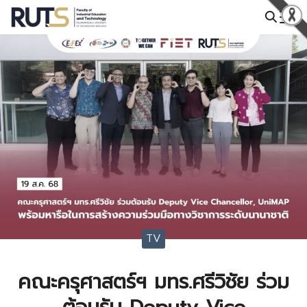
Skip
to
Search
content
for:
TV
คณะครุศาสตร์ฯ มทร.ศรีวิชัย ร่วม