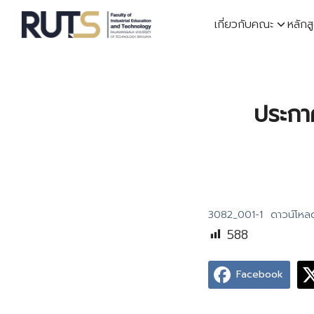
Skip
เกี่ยวกับคณะ
หลักส
to
content
S
fo
ประกา
3082_001-1
ดาวน์โหล
588
Facebook