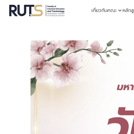
Skip
เกี่ยวกับคณะ
หลักส
to
content
S
fo