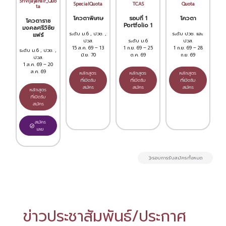
SrivijayaFair_Quo
SpecialQuota
TCAS
Quota
ta
โควตาพิเศษ
รอบที่ 1
โควตา
โควตาราช
Portfolio 1
มงคลศรีวิชัย
ระดับ ม.6 , ปวช. ,
ระดับ ปวช. และ
แฟร์
ปวส.
ระดับ ม.6
ปวส.
15 ส.ค. 69 – 13
1 ก.ย. 69 – 25
1 ก.ย. 69 – 28
ระดับ ม.6 , ปวช. ,
มิ.ย. 70
ต.ค. 69
ก.ย. 69
ปวส.
1 ส.ค. 69 – 20
ส.ค. 69
หลักสูตร
หลักสูตร
หลักสูตร
ที่เปิดรับ
ที่เปิดรับ
ที่เปิดรับ
สมัคร
สมัคร
สมัคร
หลักสูตร
ที่เปิดรับ
สมัคร
สมัคร
เลย
รอบการรับสมัครทั้งหมด
ข่าวประชาสัมพันธ์/ประกาศ