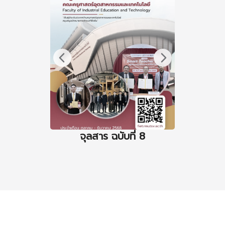
จุลสาร ฉบับที่ 8
จุล