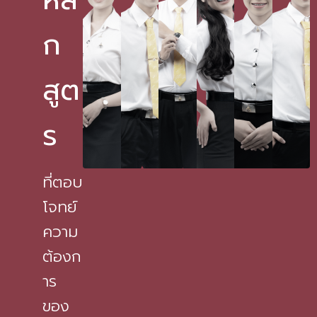
ก
สูต
ร
ที่ตอบ
โจทย์
ความ
ต้องก
าร
ของ