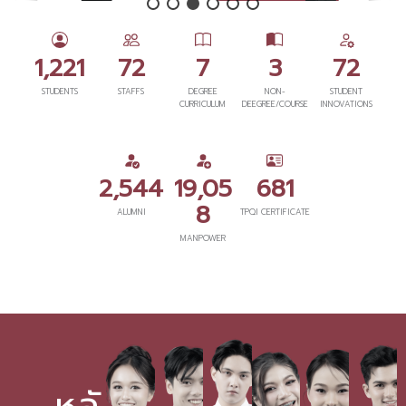
1,221
72
7
3
72
STUDENTS
STAFFS
DEGREE
NON-
STUDENT
CURRICULUM
DEEGREE/COURSE
INNOVATIONS
2,544
19,05
681
8
ALUMNI
TPQI CERTIFICATE
MANPOWER
หลั