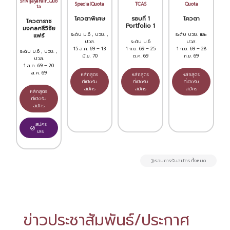
SrivijayaFair_Quo
SpecialQuota
TCAS
Quota
ta
โควตาพิเศษ
รอบที่ 1
โควตา
โควตาราช
Portfolio 1
มงคลศรีวิชัย
ระดับ ม.6 , ปวช. ,
ระดับ ปวช. และ
แฟร์
ปวส.
ระดับ ม.6
ปวส.
15 ส.ค. 69 – 13
1 ก.ย. 69 – 25
1 ก.ย. 69 – 28
ระดับ ม.6 , ปวช. ,
มิ.ย. 70
ต.ค. 69
ก.ย. 69
ปวส.
1 ส.ค. 69 – 20
ส.ค. 69
หลักสูตร
หลักสูตร
หลักสูตร
ที่เปิดรับ
ที่เปิดรับ
ที่เปิดรับ
สมัคร
สมัคร
สมัคร
หลักสูตร
ที่เปิดรับ
สมัคร
สมัคร
เลย
รอบการรับสมัครทั้งหมด
ข่าวประชาสัมพันธ์/ประกาศ