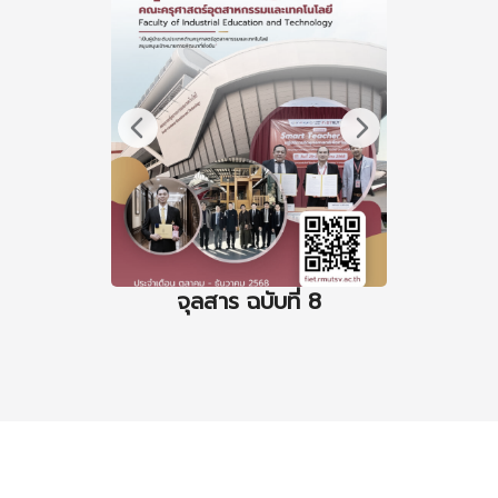
จุลสาร ฉบับที่ 8
จุล