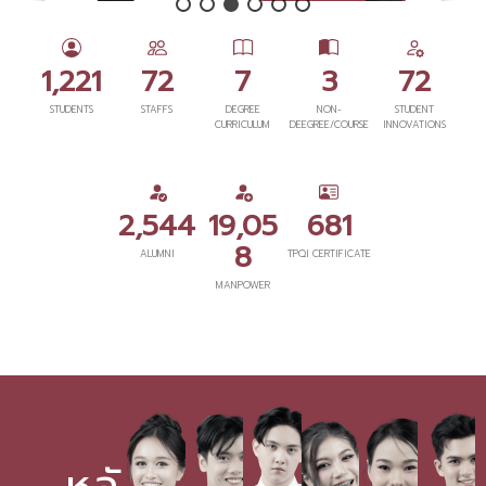
1,221
72
7
3
72
STUDENTS
STAFFS
DEGREE
NON-
STUDENT
CURRICULUM
DEEGREE/COURSE
INNOVATIONS
2,544
19,05
681
8
ALUMNI
TPQI CERTIFICATE
MANPOWER
หลั