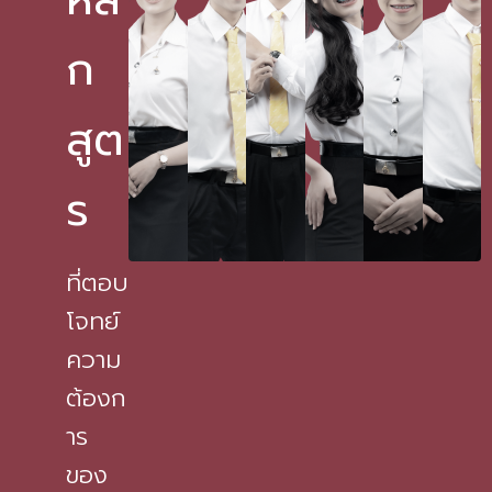
ก
สูต
ร
ที่ตอบ
โจทย์
ความ
ต้องก
าร
ของ