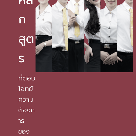
ก
สูต
ร
ที่ตอบ
โจทย์
ความ
ต้องก
าร
ของ