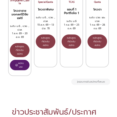
SrivijayaFair_Quo
SpecialQuota
TCAS
Quota
ta
โควตาพิเศษ
รอบที่ 1
โควตา
โควตาราช
Portfolio 1
มงคลศรีวิชัย
ระดับ ม.6 , ปวช. ,
ระดับ ปวช. และ
แฟร์
ปวส.
ระดับ ม.6
ปวส.
15 ส.ค. 69 – 13
1 ก.ย. 69 – 25
1 ก.ย. 69 – 28
ระดับ ม.6 , ปวช. ,
มิ.ย. 70
ต.ค. 69
ก.ย. 69
ปวส.
1 ส.ค. 69 – 20
ส.ค. 69
หลักสูตร
หลักสูตร
หลักสูตร
ที่เปิดรับ
ที่เปิดรับ
ที่เปิดรับ
สมัคร
สมัคร
สมัคร
หลักสูตร
ที่เปิดรับ
สมัคร
สมัคร
เลย
รอบการรับสมัครทั้งหมด
ข่าวประชาสัมพันธ์/ประกาศ