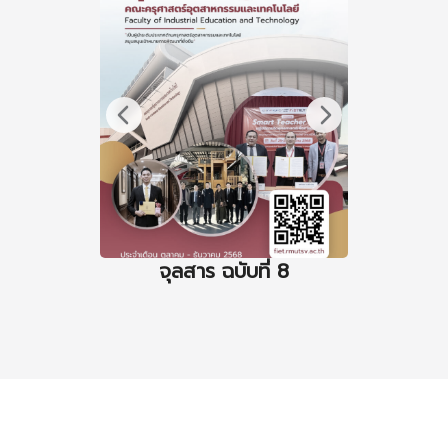
จุลสาร ฉบับที่ 8
จุล