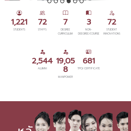
1,221
72
7
3
72
STUDENTS
STAFFS
DEGREE
NON-
STUDENT
CURRICULUM
DEEGREE/COURSE
INNOVATIONS
2,544
19,05
681
8
ALUMNI
TPQI CERTIFICATE
MANPOWER
หลั