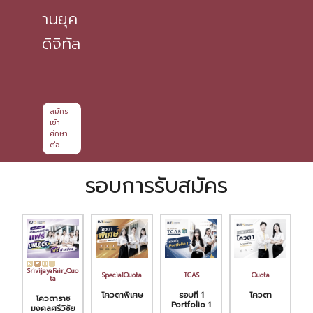
านยุค
ดิจิทัล
สมัคร
เข้า
ศึกษา
ต่อ
รอบการรับสมัคร
SrivijayaFair_Quo
SpecialQuota
TCAS
Quota
ta
โควตาพิเศษ
รอบที่ 1
โควตา
โควตาราช
Portfolio 1
มงคลศรีวิชัย