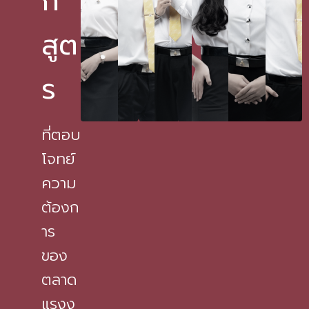
ก
สูต
ร
ที่ตอบ
โจทย์
ความ
ต้องก
าร
ของ
ตลาด
แรงง