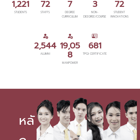
1,221
72
7
3
72
STUDENTS
STAFFS
DEGREE
NON-
STUDENT
CURRICULUM
DEEGREE/COURSE
INNOVATIONS
2,544
19,05
681
8
ALUMNI
TPQI CERTIFICATE
MANPOWER
หลั