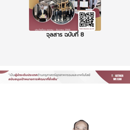
จุลสาร ฉบับที่ 8
จุล