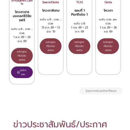
SrivijayaFair_Quo
SpecialQuota
TCAS
Quota
ta
โควตาพิเศษ
รอบที่ 1
โควตา
โควตาราช
Portfolio 1
มงคลศรีวิชัย
ระดับ ม.6 , ปวช. ,
ระดับ ปวช. และ
แฟร์
ปวส.
ระดับ ม.6
ปวส.
15 ส.ค. 69 – 13
1 ก.ย. 69 – 25
1 ก.ย. 69 – 28
ระดับ ม.6 , ปวช. ,
มิ.ย. 70
ต.ค. 69
ก.ย. 69
ปวส.
1 ส.ค. 69 – 20
ส.ค. 69
หลักสูตร
หลักสูตร
หลักสูตร
ที่เปิดรับ
ที่เปิดรับ
ที่เปิดรับ
สมัคร
สมัคร
สมัคร
หลักสูตร
ที่เปิดรับ
สมัคร
สมัคร
เลย
รอบการรับสมัครทั้งหมด
ข่าวประชาสัมพันธ์/ประกาศ