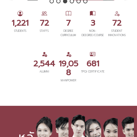
1,221
72
7
3
72
STUDENTS
STAFFS
DEGREE
NON-
STUDENT
CURRICULUM
DEEGREE/COURSE
INNOVATIONS
2,544
19,05
681
8
ALUMNI
TPQI CERTIFICATE
MANPOWER
หลั