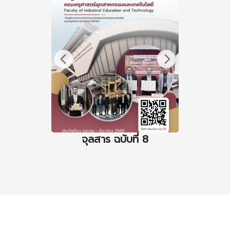
จุลสาร ฉบับที่ 8
จุล