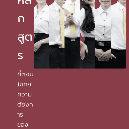
ก
สูต
ร
ที่ตอบ
โจทย์
ความ
ต้องก
าร
ของ