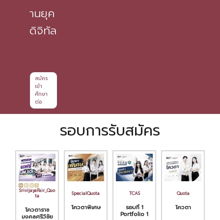
านยุค
ดิจิทัล
สมัคร
เข้า
ศึกษา
ต่อ
รอบการรับสมัคร
SrivijayaFair_Quo
SpecialQuota
TCAS
Quota
ta
โควตาพิเศษ
รอบที่ 1
โควตา
โควตาราช
Portfolio 1
มงคลศรีวิชัย