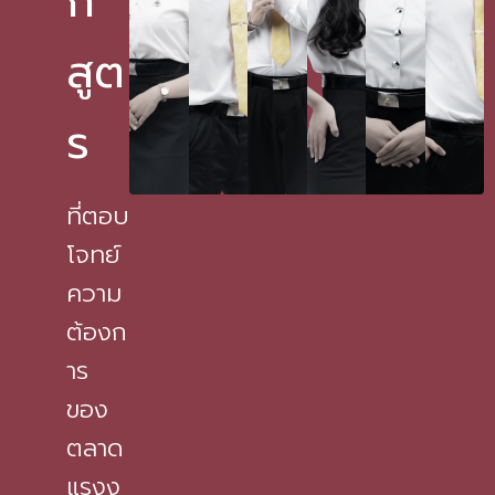
ก
สูต
ร
ที่ตอบ
โจทย์
ความ
ต้องก
าร
ของ
ตลาด
แรงง