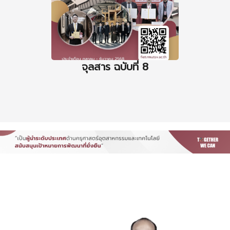
จุลสาร ฉบับที่ 8
จุล