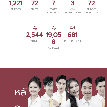
1,221
72
7
3
72
STUDENTS
STAFFS
DEGREE
NON-
STUDENT
CURRICULUM
DEEGREE/COURSE
INNOVATIONS
2,544
19,05
681
8
ALUMNI
TPQI CERTIFICATE
MANPOWER
หลั