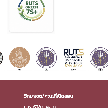
วิทยาเขต/คณะที่เปิดสอน
มทร.ศรีวิชัย สงขลา