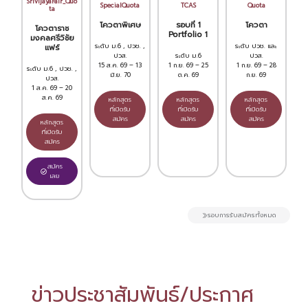
SrivijayaFair_Quo
SpecialQuota
TCAS
Quota
ta
โควตาพิเศษ
รอบที่ 1
โควตา
โควตาราช
Portfolio 1
มงคลศรีวิชัย
ระดับ ม.6 , ปวช. ,
ระดับ ปวช. และ
แฟร์
ปวส.
ระดับ ม.6
ปวส.
15 ส.ค. 69 – 13
1 ก.ย. 69 – 25
1 ก.ย. 69 – 28
ระดับ ม.6 , ปวช. ,
มิ.ย. 70
ต.ค. 69
ก.ย. 69
ปวส.
1 ส.ค. 69 – 20
ส.ค. 69
หลักสูตร
หลักสูตร
หลักสูตร
ที่เปิดรับ
ที่เปิดรับ
ที่เปิดรับ
สมัคร
สมัคร
สมัคร
หลักสูตร
ที่เปิดรับ
สมัคร
สมัคร
เลย
รอบการรับสมัครทั้งหมด
ข่าวประชาสัมพันธ์/ประกาศ