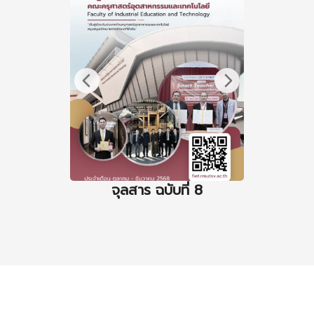
จุลสาร ฉบับที่ 8
จุล