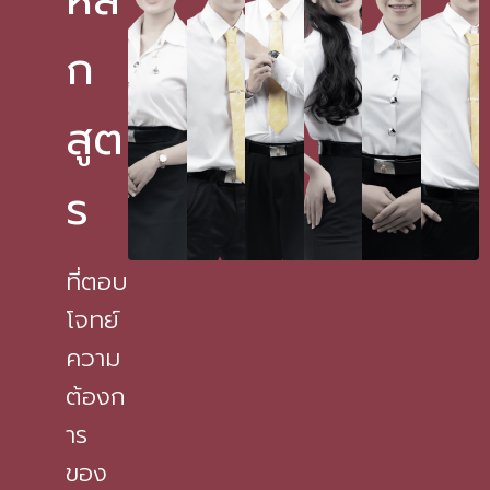
ก
สูต
ร
ที่ตอบ
โจทย์
ความ
ต้องก
าร
ของ