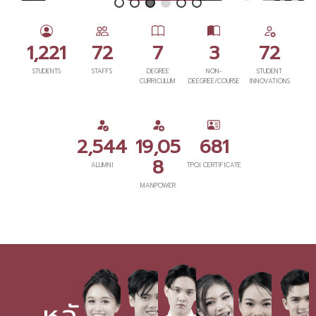
1,221
72
7
3
72
STUDENTS
STAFFS
DEGREE
NON-
STUDENT
CURRICULUM
DEEGREE/COURSE
INNOVATIONS
2,544
19,05
681
8
ALUMNI
TPQI CERTIFICATE
MANPOWER
หลั