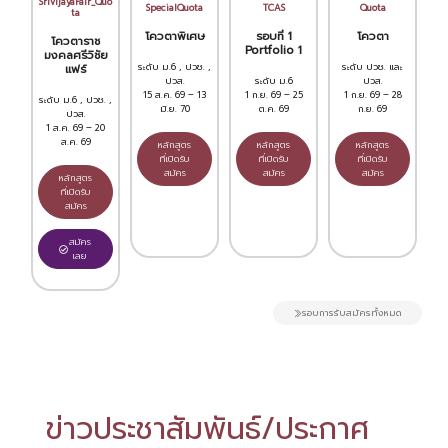
SrivijayaFair_Quo
SpecialQuota
TCAS
Quota
ta
โควตาพิเศษ
รอบที่ 1
โควตา
โควตาราช
Portfolio 1
มงคลศรีวิชัย
ระดับ ม.6 , ปวช. ,
ระดับ ปวช. และ
แฟร์
ปวส.
ระดับ ม.6
ปวส.
15 ส.ค. 69 – 13
1 ก.ย. 69 – 25
1 ก.ย. 69 – 28
ระดับ ม.6 , ปวช. ,
มิ.ย. 70
ต.ค. 69
ก.ย. 69
ปวส.
1 ส.ค. 69 – 20
ส.ค. 69
หลักสูตร
หลักสูตร
หลักสูตร
ที่เปิดรับ
ที่เปิดรับ
ที่เปิดรับ
สมัคร
สมัคร
สมัคร
หลักสูตร
ที่เปิดรับ
สมัคร
สมัคร
เลย
รอบการรับสมัครทั้งหมด
ข่าวประชาสัมพันธ์/ประกาศ