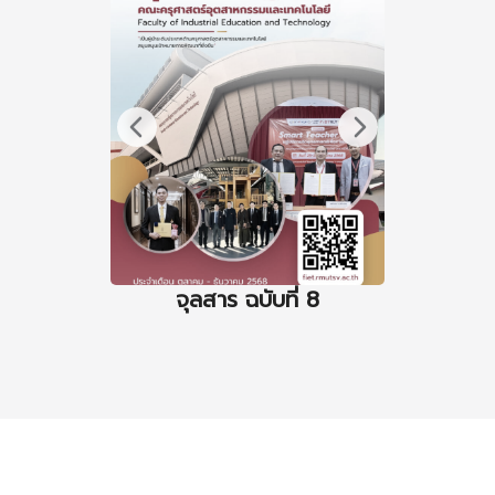
จุลสาร ฉบับที่ 8
จุล