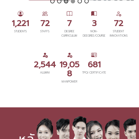
1,221
72
7
3
72
STUDENTS
STAFFS
DEGREE
NON-
STUDENT
CURRICULUM
DEEGREE/COURSE
INNOVATIONS
2,544
19,05
681
8
ALUMNI
TPQI CERTIFICATE
MANPOWER
หลั