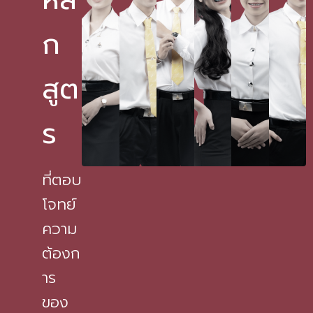
ก
สูต
ร
ที่ตอบ
โจทย์
ความ
ต้องก
าร
ของ