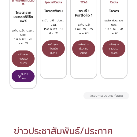
SrivijayaFair_Quo
SpecialQuota
TCAS
Quota
ta
โควตาพิเศษ
รอบที่ 1
โควตา
โควตาราช
Portfolio 1
มงคลศรีวิชัย
ระดับ ม.6 , ปวช. ,
ระดับ ปวช. และ
แฟร์
ปวส.
ระดับ ม.6
ปวส.
15 ส.ค. 69 – 13
1 ก.ย. 69 – 25
1 ก.ย. 69 – 28
ระดับ ม.6 , ปวช. ,
มิ.ย. 70
ต.ค. 69
ก.ย. 69
ปวส.
1 ส.ค. 69 – 20
ส.ค. 69
หลักสูตร
หลักสูตร
หลักสูตร
ที่เปิดรับ
ที่เปิดรับ
ที่เปิดรับ
สมัคร
สมัคร
สมัคร
หลักสูตร
ที่เปิดรับ
สมัคร
สมัคร
เลย
รอบการรับสมัครทั้งหมด
ข่าวประชาสัมพันธ์/ประกาศ