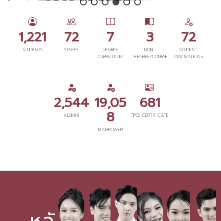
1,221
72
7
3
72
STUDENTS
STAFFS
DEGREE
NON-
STUDENT
CURRICULUM
DEEGREE/COURSE
INNOVATIONS
2,544
19,05
681
8
ALUMNI
TPQI CERTIFICATE
MANPOWER
หลั