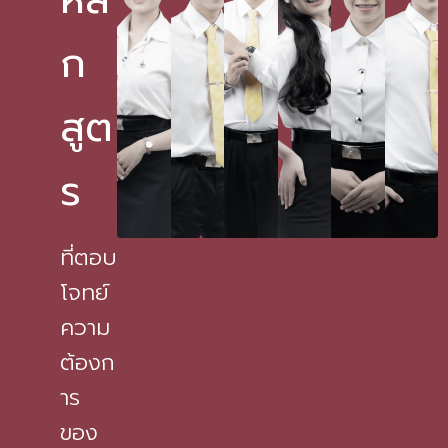
ก
สูต
ร
ที่ตอบ
โจทย์
ความ
ต้องก
าร
ของ