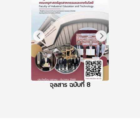
จุลสาร ฉบับที่ 8
จุล