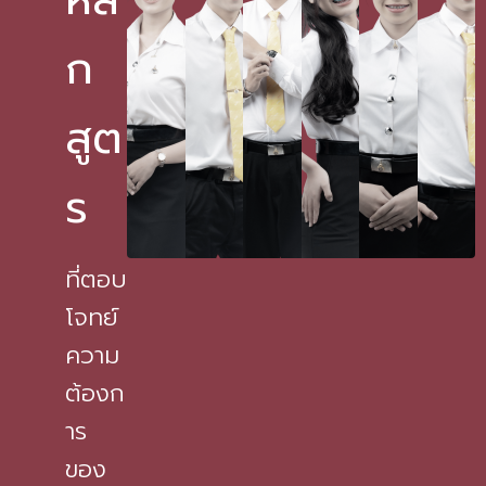
ก
สูต
ร
ที่ตอบ
โจทย์
ความ
ต้องก
าร
ของ