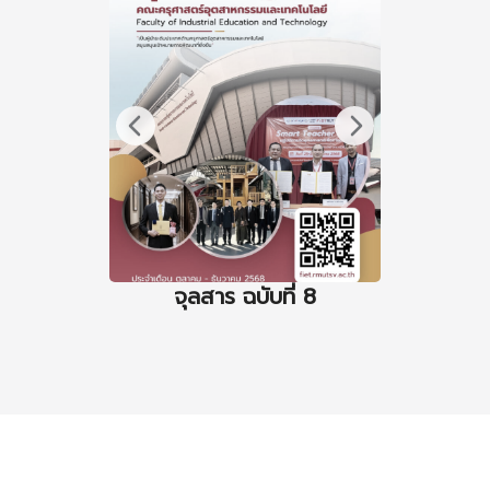
จุลสาร ฉบับที่ 8
จุล