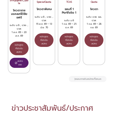
SrivijayaFair_Quo
SpecialQuota
TCAS
Quota
ta
โควตาพิเศษ
รอบที่ 1
โควตา
โควตาราช
Portfolio 1
มงคลศรีวิชัย
ระดับ ม.6 , ปวช. ,
ระดับ ปวช. และ
แฟร์
ปวส.
ระดับ ม.6
ปวส.
15 ส.ค. 69 – 13
1 ก.ย. 69 – 25
1 ก.ย. 69 – 28
ระดับ ม.6 , ปวช. ,
มิ.ย. 70
ต.ค. 69
ก.ย. 69
ปวส.
1 ส.ค. 69 – 20
ส.ค. 69
หลักสูตร
หลักสูตร
หลักสูตร
ที่เปิดรับ
ที่เปิดรับ
ที่เปิดรับ
สมัคร
สมัคร
สมัคร
หลักสูตร
ที่เปิดรับ
สมัคร
สมัคร
เลย
รอบการรับสมัครทั้งหมด
ข่าวประชาสัมพันธ์/ประกาศ