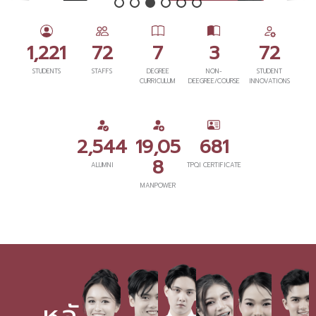
1,221
72
7
3
72
STUDENTS
STAFFS
DEGREE
NON-
STUDENT
CURRICULUM
DEEGREE/COURSE
INNOVATIONS
2,544
19,05
681
8
ALUMNI
TPQI CERTIFICATE
MANPOWER
หลั